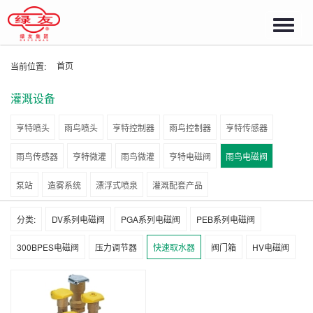
Toggl
navig
首页
当前位置:
灌溉设备
亨特喷头
雨鸟喷头
亨特控制器
雨鸟控制器
亨特传感器
雨鸟传感器
亨特微灌
雨鸟微灌
亨特电磁阀
雨鸟电磁阀
泵站
造雾系统
漂浮式喷泉
灌溉配套产品
分类:
DV系列电磁阀
PGA系列电磁阀
PEB系列电磁阀
300BPES电磁阀
压力调节器
快速取水器
阀门箱
HV电磁阀