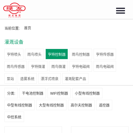
Toggl
navig
首页
当前位置:
灌溉设备
亨特喷头
雨鸟喷头
亨特控制器
雨鸟控制器
亨特传感器
雨鸟传感器
亨特微灌
雨鸟微灌
亨特电磁阀
雨鸟电磁阀
泵站
造雾系统
漂浮式喷泉
灌溉配套产品
分类:
干电池控制器
WIFI控制器
小型有线控制器
中型有线控制器
大型有线控制器
高尔夫控制器
遥控器
中控系统